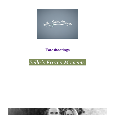
Fotoshootings
Bella´s Frozen Moments